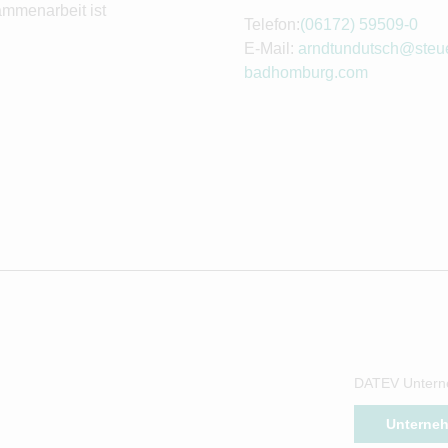
ammenarbeit ist
Telefon:
(06172) 59509-0
E-Mail:
arndtundutsch@steue
badhomburg.com
DATEV Untern
Unterne