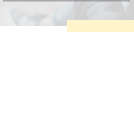
Diese Cookies sind erforderlich, um die grundlegende
Funktionalität der Website zu sichern.
Tracking- und Targeting-Cookies
Diese Cookies sind erforderlich, um unsere Website auf Ihre
Bedürfnisse hin zu optimieren. Hierzu gehört eine
bedarfsgerechte Gestaltung und fortlaufende Verbesserung
unseres Angebotes einschließlich der Verknüpfung zu
Social-Media-Angeboten von z.B. Facebook und LinkedIn.
Betreibercookies
Diese Cookies sind erforderlich, um z.B. Google Maps zu
nutzen oder eingebettete Videos abspielen zu können.